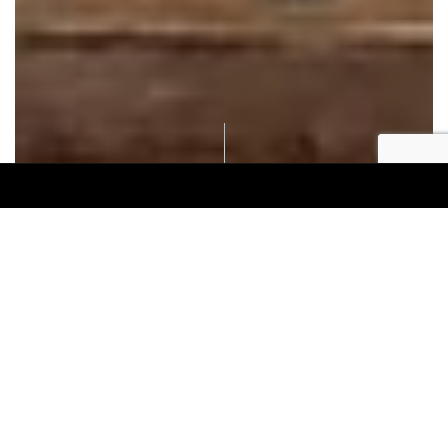
Catering para Bodas
En Oliveta’s trabajamos todas
nuestras bodas bajo el concepto de
“food and event designers”.
Todas nuestras bodas son diferentes y
adaptamos nuestra gastronomía a
vuestro gusto.