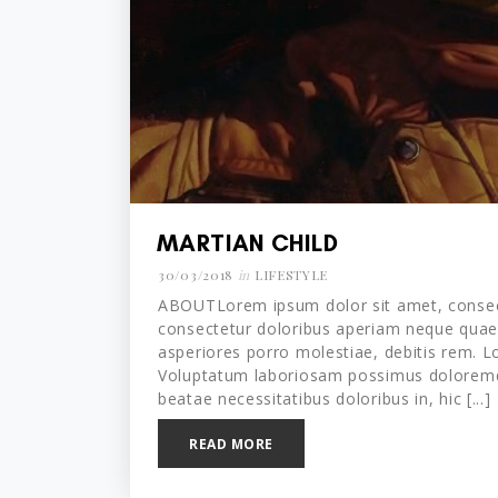
MARTIAN CHILD
30/03/2018
in
LIFESTYLE
ABOUTLorem ipsum dolor sit amet, consecte
consectetur doloribus aperiam neque quaer
asperiores porro molestiae, debitis rem. Lo
Voluptatum laboriosam possimus doloremqu
beatae necessitatibus doloribus in, hic [...]
READ MORE