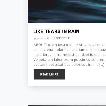
LIKE TEARS IN RAIN
30/03/2018
in
LIFESTYLE
ABOUTLorem ipsum dolor sit amet, consecte
consectetur doloribus aperiam neque quaer
asperiores porro molestiae, debitis rem. Lo
Voluptatum laboriosam possimus doloremqu
beatae necessitatibus doloribus in, hic [...]
READ MORE