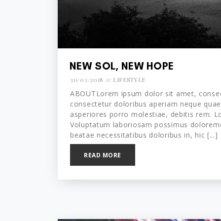
NEW SOL, NEW HOPE
30/03/2018
in
LIFESTYLE
ABOUTLorem ipsum dolor sit amet, consecte
consectetur doloribus aperiam neque quaer
asperiores porro molestiae, debitis rem. Lo
Voluptatum laboriosam possimus doloremqu
beatae necessitatibus doloribus in, hic [...]
READ MORE