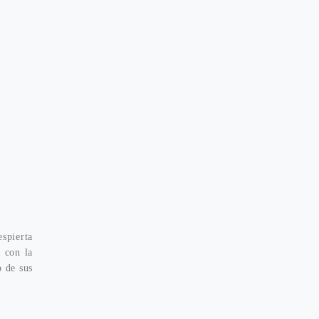
espierta
s con la
o de sus