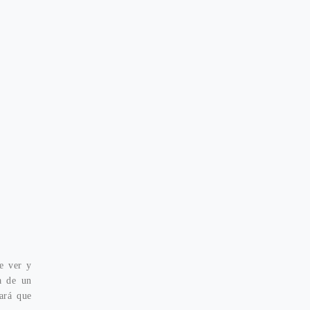
e ver y
a de un
ará que