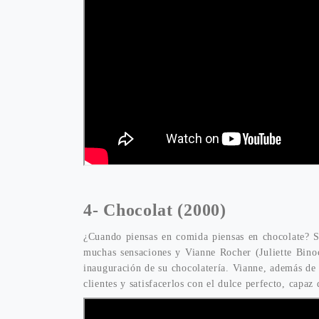
4-
Chocolat (2000)
¿Cuando piensas en comida piensas en chocolate? Si
muchas sensaciones y Vianne Rocher (Juliette Binoc
inauguración de su chocolatería. Vianne, además de 
clientes y satisfacerlos con el dulce perfecto, capaz 