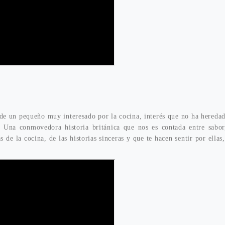
 de un pequeño muy interesado por la cocina, interés que no ha hereda
 Una conmovedora historia británica que nos es contada entre sabor
de la cocina, de las historias sinceras y que te hacen sentir por ellas,