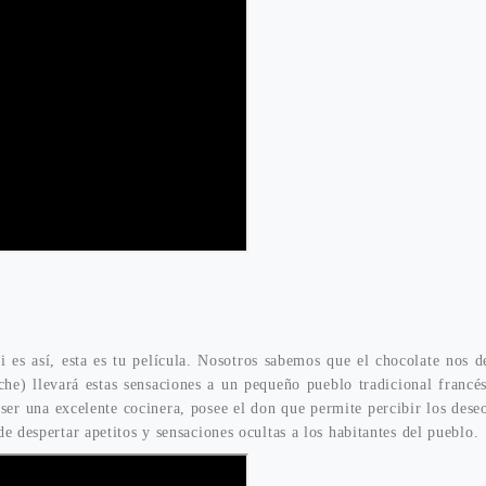
 es así, esta es tu película. Nosotros sabemos que el chocolate nos d
he) llevará estas sensaciones a un pequeño pueblo tradicional francé
ser una excelente cocinera, posee el don que permite percibir los dese
de despertar apetitos y sensaciones ocultas a los habitantes del pueblo.