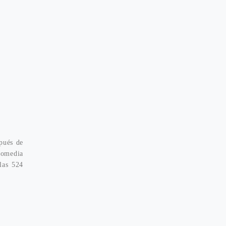
spués de
 comedia
las 524