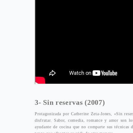
3-
Sin reservas (2007)
Protagonizada por Catherine Zeta-Jones, «Sin reser
disfrutar. Sabor, comedia, romance y amor son lo
ayudante de cocina que no comparte sus técnicas d