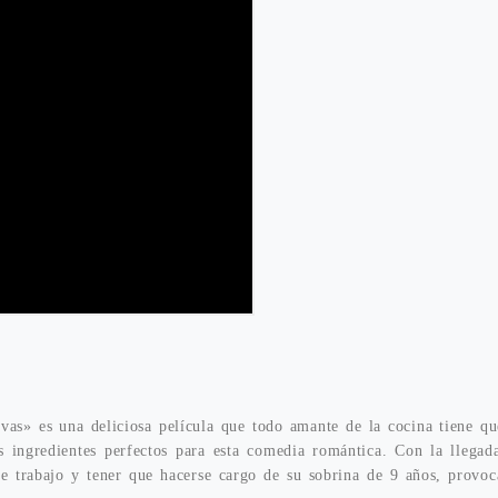
vas» es una deliciosa película que todo amante de la cocina tiene qu
s ingredientes perfectos para esta comedia romántica. Con la llegad
e trabajo y tener que hacerse cargo de su sobrina de 9 años, provoc