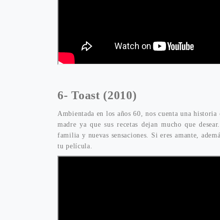
6-
Toast (2010)
Ambientada en los años 60, nos cuenta una historia
madre ya que sus recetas dejan mucho que desear.
familia y nuevas sensaciones. Si eres amante, además 
tu película.