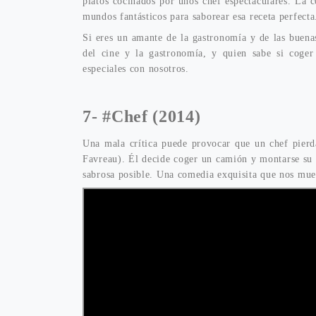
platos cocinados por unos chef espectaculares. La 
mundos fantásticos para saborear esa receta perfecta
Si eres un amante de la gastronomía y de las buenas 
del cine y la gastronomía, y quien sabe si coger
especiales con nosotros.
7-
#Chef (2014)
Una mala crítica puede provocar que un chef pierda
Favreau). Él decide coger un camión y montarse su 
sabrosa posible. Una comedia exquisita que nos mues