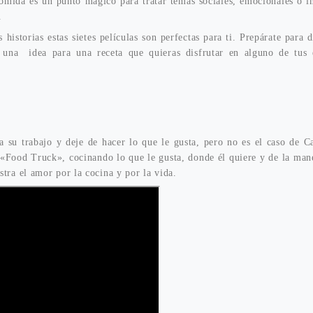
comida es un punto mágico para tratar temas sociales, emocionales o 
.
historias estas sietes películas son perfectas para ti. Prepárate para d
 una idea para una receta que quieras disfrutar en alguno de tus 
 su trabajo y deje de hacer lo que le gusta, pero no es el caso de C
«Food Truck», cocinando lo que le gusta, donde él quiere y de la man
tra el amor por la cocina y por la vida.