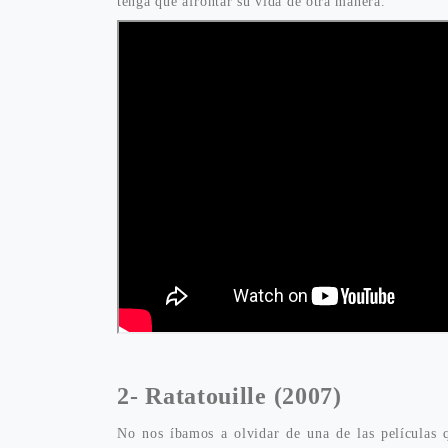
tenga que afrontar su vida de otra manera.
2- Ratatouille
(2007)
No nos íbamos a olvidar de una de las películas 