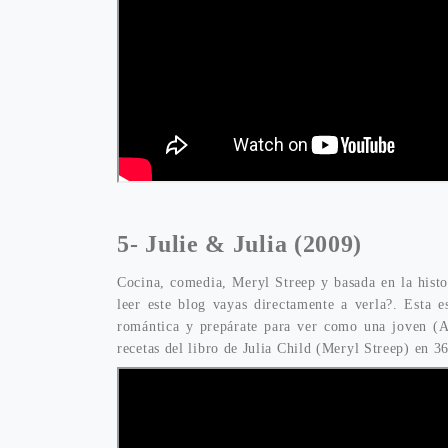
5-
Julie & Julia (2009)
Cocina, comedia, Meryl Streep y basada en la histo
leer este blog vayas directamente a verla?. Esta e
romántica y prepárate para ver como una joven (A
recetas del libro de Julia Child (Meryl Streep) en 3